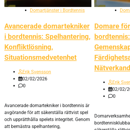
Domartjänster i Bordtennis
Doma
Avancerade domartekniker
Domare för 
i bordtennis: Spelhantering,
bordtennis:
Konfliktlösning,
Gemenskap
Situationsmedvetenhet
Färdighets
Nätverkan
Erik Svensson
02/02/2026
Erik Sve
0
02/02/2
0
Avancerade domartekniker i bordtennis är
avgörande för att säkerställa rättvist spel
Domarverksamhet
och upprätthålla spelets integritet. Genom
bordtennisklubbar
att bemästra spelhantering,
säkerställa rättvi