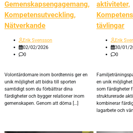
Gemenskapsengagemang,
aktiviteter,
Kompetensutveckling,
Kompetensd
Nätverkande
tävlingar
Erik Svensson
Erik Sve
02/02/2026
30/01/2
0
0
Volontärdomare inom bordtennis ger en
Familjeträningspa
unik möjlighet att bidra till sporten
en unik möjlighet
samtidigt som du förbättrar dina
som färdigheter 
färdigheter och bygger relationer inom
strukturerade akt
gemenskapen. Genom att döma […]
kombinerar färdig
lagarbete och vänl