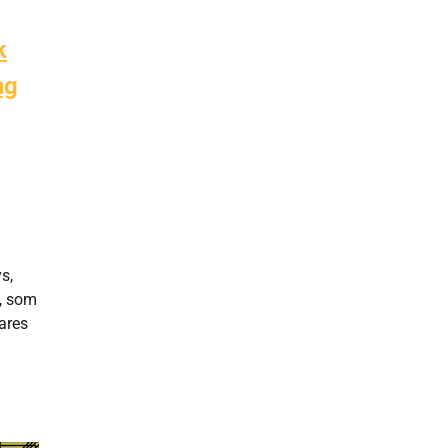
k
ng
s,
g, som
lares