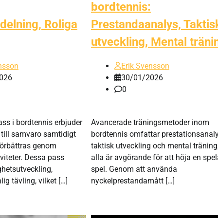
bordtennis:
elning, Roliga
Prestandaanalys, Taktis
utveckling, Mental träni
nsson
Erik Svensson
026
30/01/2026
0
ss i bordtennis erbjuder
Avancerade träningsmetoder inom
 till samvaro samtidigt
bordtennis omfattar prestationsanaly
förbättras genom
taktisk utveckling och mental tränin
iviteter. Dessa pass
alla är avgörande för att höja en spe
hetsutveckling,
spel. Genom att använda
ig tävling, vilket […]
nyckelprestandamått […]