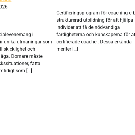
026
Certifieringsprogram för coaching er
strukturerad utbildning för att hjälpa
individer att få de nödvändiga
cialevenemang i
färdigheterna och kunskaperna för att
är unika utmaningar som
certifierade coacher. Dessa erkända
ll skicklighet och
meriter […]
måga. Domare måste
kssituationer, fatta
mtidigt som […]