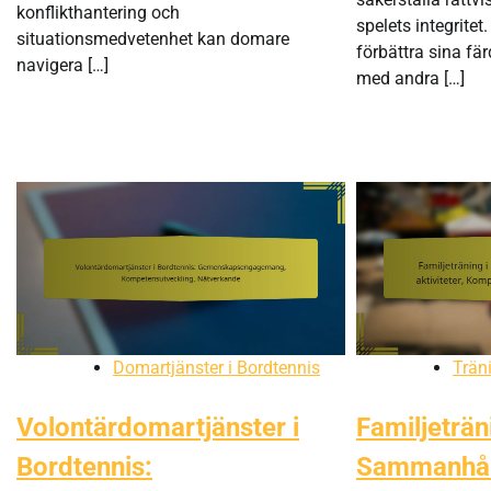
konflikthantering och
spelets integrite
situationsmedvetenhet kan domare
förbättra sina fä
navigera […]
med andra […]
Domartjänster i Bordtennis
Trän
Volontärdomartjänster i
Familjeträn
Bordtennis:
Sammanhål