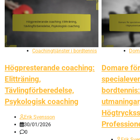
Coachingtjänster i bordtennis
Doma
Högpresterande coaching:
Domare fö
Elitträning,
specialeve
Tävlingförberedelse,
bordtennis:
Psykologisk coaching
utmaningar
Högtryckssi
Erik Svensson
Professione
30/01/2026
0
Erik Sve