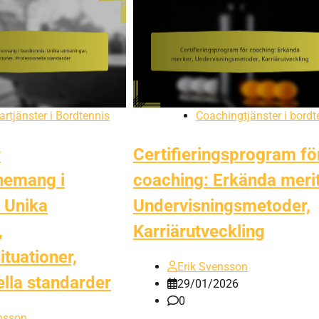
rtjänster i Bordtennis
Coachingtjänster i bordt
r
Certifieringsprogram fö
nemang i
coaching: Erkända merit
 Unika
Undervisningsmetoder,
,
Karriärutveckling
tuationer,
Erik Svensson
lla standarder
29/01/2026
0
nsson