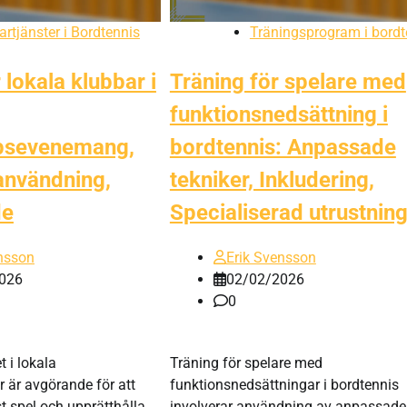
rtjänster i Bordtennis
Träningsprogram i bordt
lokala klubbar i
Träning för spelare med
funktionsnedsättning i
sevenemang,
bordtennis: Anpassade
användning,
tekniker, Inkludering,
de
Specialiserad utrustnin
nsson
Erik Svensson
026
02/02/2026
0
 i lokala
Träning för spelare med
 är avgörande för att
funktionsnedsättningar i bordtennis
st spel och upprätthålla
involverar användning av anpassade