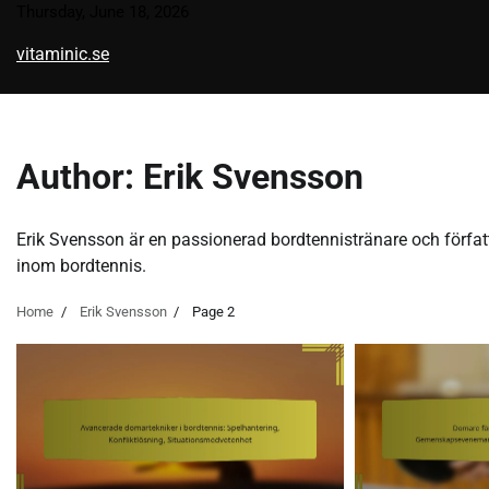
Skip
Thursday, June 18, 2026
to
vitaminic.se
content
Author:
Erik Svensson
Erik Svensson är en passionerad bordtennistränare och författar
inom bordtennis.
Home
Erik Svensson
Page 2