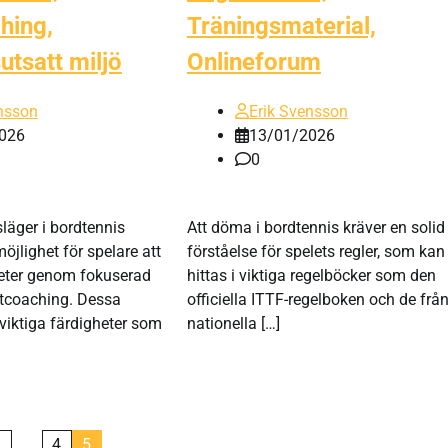
hing,
Träningsmaterial,
tsatt miljö
Onlineforum
nsson
Erik Svensson
026
13/01/2026
0
släger i bordtennis
Att döma i bordtennis kräver en solid
öjlighet för spelare att
förståelse för spelets regler, som kan
heter genom fokuserad
hittas i viktiga regelböcker som den
rtcoaching. Dessa
officiella ITTF-regelboken och de frå
viktiga färdigheter som
nationella […]
1
…
4
5