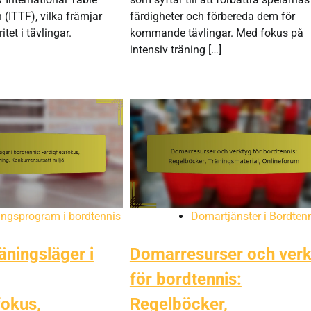
 (ITTF), vilka främjar
färdigheter och förbereda dem för
itet i tävlingar.
kommande tävlingar. Med fokus på
intensiv träning […]
ingsprogram i bordtennis
Domartjänster i Bordten
räningsläger i
Domarresurser och verk
för bordtennis:
fokus,
Regelböcker,