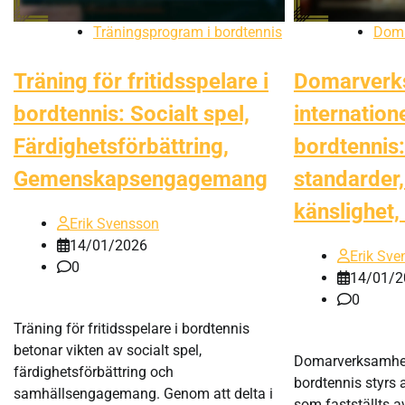
Träningsprogram i bordtennis
Doma
Träning för fritidsspelare i
Domarverk
bordtennis: Socialt spel,
internatione
Färdighetsförbättring,
bordtennis:
Gemenskapsengagemang
standarder,
känslighet,
Erik Svensson
14/01/2026
Erik Sve
0
14/01/2
0
Träning för fritidsspelare i bordtennis
betonar vikten av socialt spel,
Domarverksamhet 
färdighetsförbättring och
bordtennis styrs 
samhällsengagemang. Genom att delta i
som fastställts a