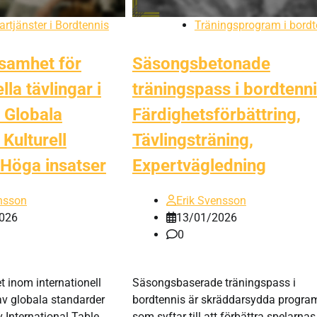
rtjänster i Bordtennis
Träningsprogram i bordt
samhet för
Säsongsbetonade
lla tävlingar i
träningspass i bordtenni
 Globala
Färdighetsförbättring,
 Kulturell
Tävlingsträning,
 Höga insatser
Expertvägledning
nsson
Erik Svensson
026
13/01/2026
0
inom internationell
Säsongsbaserade träningspass i
av globala standarder
bordtennis är skräddarsydda progra
v International Table
som syftar till att förbättra spelarnas