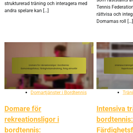
strukturerad träning och interagera med
Tennis Federation
andra spelare kan […]
rättvisa och integr
Domarnas roll […]
Domartjänster i Bordtennis
Trän
Domare för
Intensiva t
rekreationsligor i
bordtennis:
bordtennis:
Färdighets