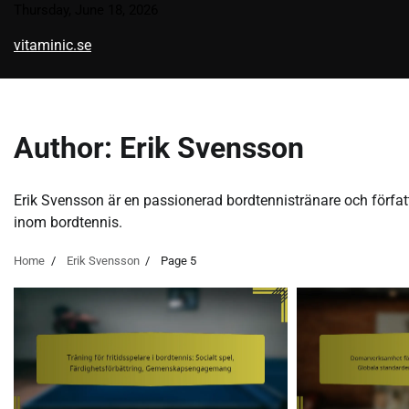
Skip
Thursday, June 18, 2026
to
vitaminic.se
content
Author:
Erik Svensson
Erik Svensson är en passionerad bordtennistränare och författar
inom bordtennis.
Home
Erik Svensson
Page 5