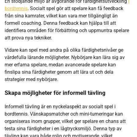
En stödjande miljö är avgörande för färdighetsutveckling
i
bordtennis
. Socialt spel gör att spelare kan få feedback
från sina kamrater, vilket kan vara mer tillgängligt än
formell coaching. Denna feedback kan hjälpa till att
identifiera områden för förbättring och uppmuntra spelare
att prova nya tekniker.
Vidare kan spel med andra på olika färdighetsnivåer ge
värdefulla lärande möjligheter. Nybörjare kan lära sig av
mer erfarna spelare, medan avancerade spelare kan
finslipa sina färdigheter genom att lära ut och dela
strategier med nybörjare.
Skapa möjligheter för informell tävling
Informell tävling är en nyckelaspekt av socialt spel i
bordtennis. Vänskapsmatcher och mini-turneringar kan
organiseras inom grupper, vilket ger spelare en chans att
testa sina färdigheter i en lågtrycksmiljö. Denna typ av
tävling kan vara både rolig och motiverande, vilket