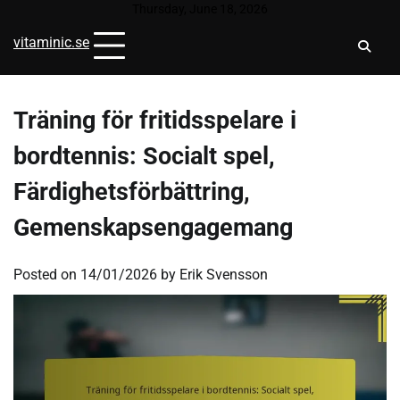
Skip
Thursday, June 18, 2026
to
vitaminic.se
content
Träning för fritidsspelare i
bordtennis: Socialt spel,
Färdighetsförbättring,
Gemenskapsengagemang
Posted on
14/01/2026
by
Erik Svensson